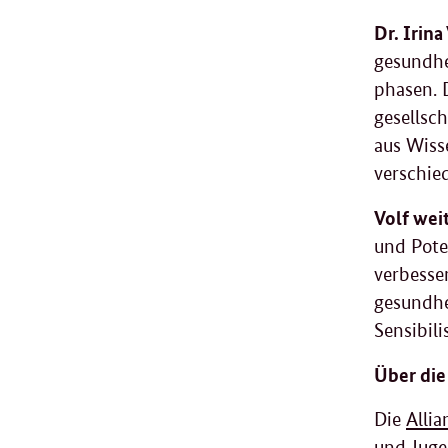
Dr. Irina
gesundhe
phasen. 
gesellsc
aus Wiss
verschie
Volf weit
und Pote
verbesse
gesundhei
Sensibil
Über die
Die
Alli
und Juge