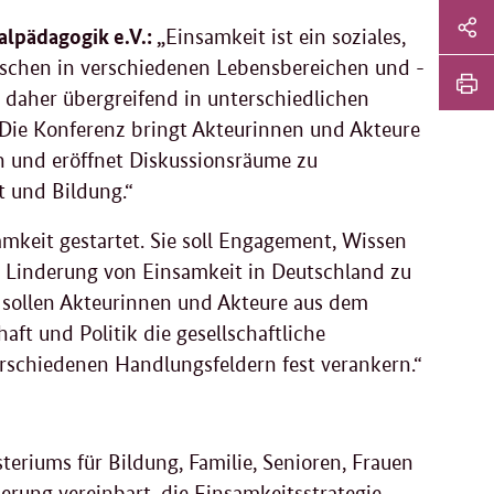
Sei
alpädagogik e.V.: „
Einsamkeit ist ein soziales,
Soz
enschen in verschiedenen Lebensbereichen und -
Sei
daher übergreifend in unterschiedlichen
Me
tei
Sei
Die Konferenz bringt Akteurinnen und Akteure
Li
en und eröffnet Diskussionsräume zu
dr
 und Bildung.“
amkeit gestartet. Sie soll Engagement, Wissen
 Linderung von Einsamkeit in Deutschland zu
 sollen Akteurinnen und Akteure aus dem
aft und Politik die gesellschaftliche
erschiedenen Handlungsfeldern fest verankern.“
steriums für Bildung, Familie, Senioren, Frauen
erung vereinbart, die Einsamkeitsstrategie