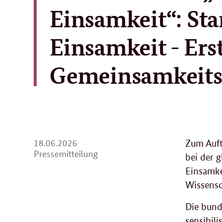
Einsamkeit“: Sta
Einsamkeit - Er
Gemeinsamkeitsp
18.
18.06.2026
Zum Auft
06.
Pressemitteilung
bei der 
2026
Einsamke
Wissensch
Die bund
sensibil