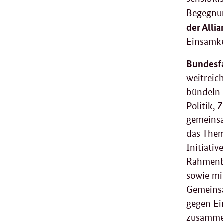
Begegnun
der Alli
Einsamke
Bundesfa
weitreic
bündeln 
Politik,
gemeinsa
das Them
Initiati
Rahmenbe
sowie mi
Gemeinsa
gegen Ei
zusammen