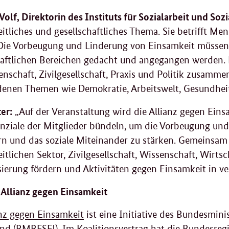
 Volf, Direktorin des Instituts für Sozialarbeit und Sozi
itliches und gesellschaftliches Thema. Sie betrifft M
Die Vorbeugung und Linderung von Einsamkeit müssen 
haftlichen Bereichen gedacht und angegangen werden. 
enschaft, Zivilgesellschaft, Praxis und Politik zusamm
denen Themen wie Demokratie, Arbeitswelt, Gesundheit
er:
„Auf der Veranstaltung wird die Allianz gegen Eins
nziale der Mitglieder bündeln, um die Vorbeugung und
rn und das soziale Miteinander zu stärken. Gemeinsam
tlichen Sektor, Zivilgesellschaft, Wissenschaft, Wirtsch
isierung fördern und Aktivitäten gegen Einsamkeit in v
 Allianz gegen Einsamkeit
anz gegen Einsamkeit
ist eine Initiative des Bundesmini
nd (BMBFSFJ). Im Koalitionsvertrag hat die Bundesregi