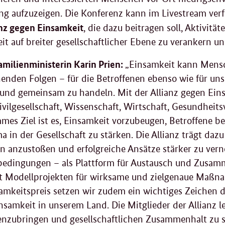
g aufzuzeigen. Die Konferenz kann im Livestream verf
anz gegen Einsamkeit
, die dazu beitragen soll, Aktivit
it auf breiter gesellschaftlicher Ebene zu verankern u
milienministerin Karin Prien:
„Einsamkeit kann Mensch
henden Folgen – für die Betroffenen ebenso wie für unse
und gemeinsam zu handeln. Mit der Allianz gegen Eins
 Zivilgesellschaft, Wissenschaft, Wirtschaft, Gesundh
mes Ziel ist es, Einsamkeit vorzubeugen, Betroffene be
a in der Gesellschaft zu stärken. Die Allianz trägt daz
ven anzustoßen und erfolgreiche Ansätze stärker zu ver
dingungen – als Plattform für Austausch und Zusamm
t Modellprojekten für wirksame und zielgenaue Maß
mkeitspreis setzen wir zudem ein wichtiges Zeichen d
nsamkeit in unserem Land. Die Mitglieder der Allianz l
zubringen und gesellschaftlichen Zusammenhalt zu s