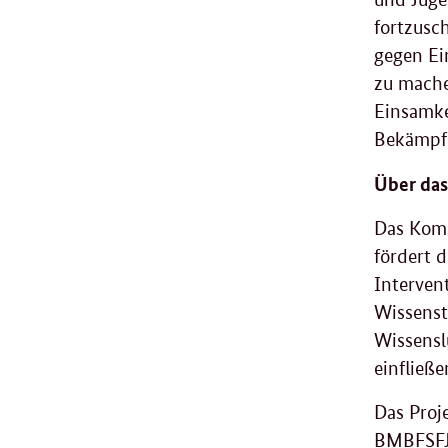
fortzusc
gegen Ein
zu mache
Einsamke
Bekämpfu
Über da
Das Komp
fördert 
Interven
Wissenst
Wissensl
einfließe
Das Proj
BMBFSFJ 