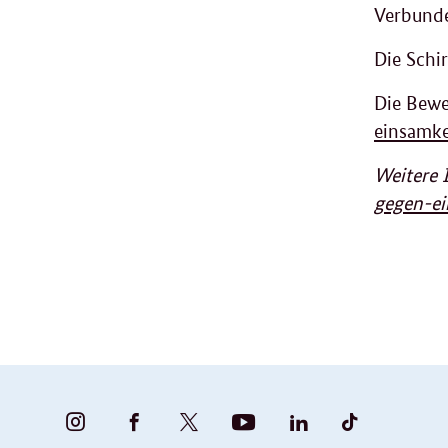
Verbunde
Die Schi
Die Bewe
einsamke
Weitere 
gegen-ei
BUNDESFAMILIENMINISTERIUM
BUNDESFAMILIENMINISTERIUM
FAMILIENMINISTERIUM
BMBFSFJ
BMFSFJ
BMFSFJ