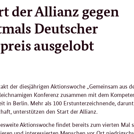
rt der Allianz gegen
stmals Deutscher
reis ausgelobt
akt der diesjährigen Aktionswoche „Gemeinsam aus der 
gleichnamigen Konferenz zusammen mit dem Kompetenz
it in Berlin. Mehr als 100 Erstunterzeichnende, daru
aft, unterstützen den Start der Allianz.
esweite Aktionswoche findet bereits zum vierten Mal st
isieren und interessierten Menschen vor Ort niedrigsc