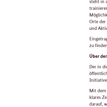
steht in
trainiere
Möglichk
Orte der
und Akti
Eingetra
zu finden
Über de
Der in d
öffentli
Initiati
Mit dem 
klares Z
darauf, w