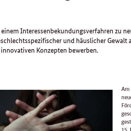
t einem Interessenbekundungsverfahren zu n
schlechtsspezifischer und häuslicher Gewalt a
t innovativen Konzepten bewerben.
Am 
neu
För
ges
gest
15.