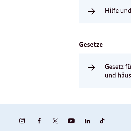
Hilfe un
Gesetze
Gesetz fü
und häus
BUNDESFAMILIENMINISTERIUM
BUNDESFAMILIENMINISTERIUM
FAMILIENMINISTERIUM
BMBFSFJ
BMFSFJ
BMFSFJ
-
-
(@BMFSFJ)
-
-
-