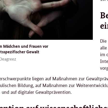
B
e
Die
on Mädchen und Frauen vor
all
tsspezifischer Gewalt
im o
/Deagreez
Int
vor
erschwerpunkte liegen auf Maßnahmen zur Gewaltpräve
ulischen Bildung, auf Maßnahmen zur Weiterentwicklun
 und auf digitaler Gewaltprävention.
ention auf wissenschaftlich