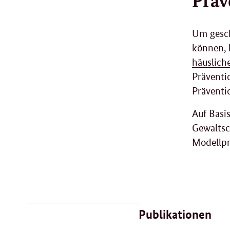
Um gesch
können, 
häuslich
Präventi
Präventi
Auf Basi
Gewaltsc
Modellpr
Verwandte
Inhalte
Publikationen