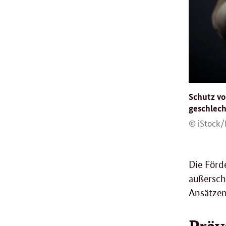
Schutz v
geschlech
© iStock
Die Förd
außersch
Ansätzen
Präv