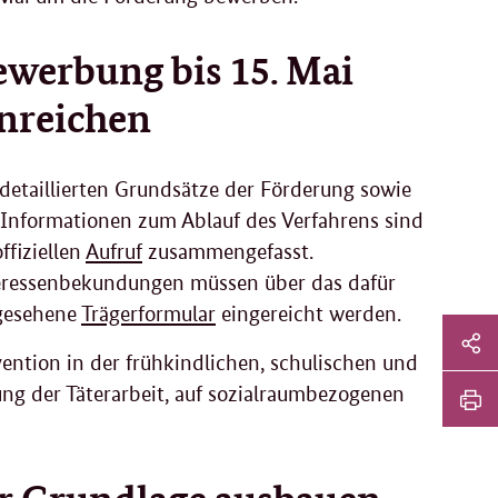
ewerbung bis 15. Mai
inreichen
 detaillierten Grundsätze der Förderung sowie
e Informationen zum Ablauf des Verfahrens sind
ffiziellen
Aufruf
zusammengefasst.
eressenbekundungen müssen über das dafür
gesehene
Trägerformular
eingereicht werden.
Sei
ntion in der frühkindlichen, schulischen und
Soz
Sei
g der Täterarbeit, auf sozialraumbezogenen
Me
tei
Sei
Li
dr
er Grundlage ausbauen