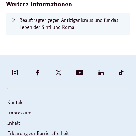
Weitere Informationen
Beauftragter gegen Antiziganismus und für das
Leben der Sinti und Roma
BUNDESFAMILIENMINISTERIUM
BUNDESFAMILIENMINISTERIUM
FAMILIENMINISTERIUM
BMBFSFJ
BMFSFJ
BMFS
-
-
(@BMFSFJ)
-
-
-
INSTAGRAM
FACEBOOK
|
YOUTUBE
LINKEDIN
TIKT
FOTOS
TWITTER
Kontakt
UND
Impressum
VIDEOS
Inhalt
Erklärung zur Barrierefreiheit