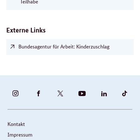
Teilhabe
Externe Links
Bundesagentur für Arbeit: Kinderzuschlag
BUNDESFAMILIENMINISTERIUM
BUNDESFAMILIENMINISTERIUM
FAMILIENMINISTERIUM
BMBFSFJ
BMFSFJ
BMFS
-
-
(@BMFSFJ)
-
-
-
INSTAGRAM
FACEBOOK
|
YOUTUBE
LINKEDIN
TIKT
FOTOS
TWITTER
Kontakt
UND
Impressum
VIDEOS