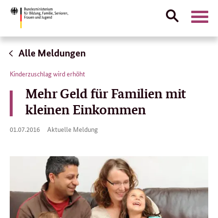
Suche
Naviga
öffnen
Direktlink:
Alle Meldungen
Kinderzuschlag wird erhöht
Mehr Geld für Familien mit
kleinen Einkommen
01.
01.07.2016
Aktuelle Meldung
07.
2016