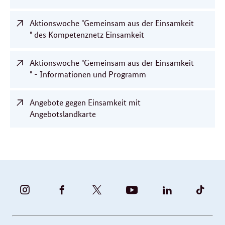
Aktionswoche "Gemeinsam aus der Einsamkeit
" des Kompetenznetz Einsamkeit
Aktionswoche "Gemeinsam aus der Einsamkeit
" - Informationen und Programm
Angebote gegen Einsamkeit mit
Angebotslandkarte
BUNDESFAMILIENMINISTERIUM
BUNDESFAMILIENMINISTERIUM
FAMILIENMINISTERIUM
BMBFSFJ
BMFSFJ
BMFS
-
-
(@BMFSFJ)
-
-
-
INSTAGRAM
FACEBOOK
|
YOUTUBE
LINKEDIN
TIKT