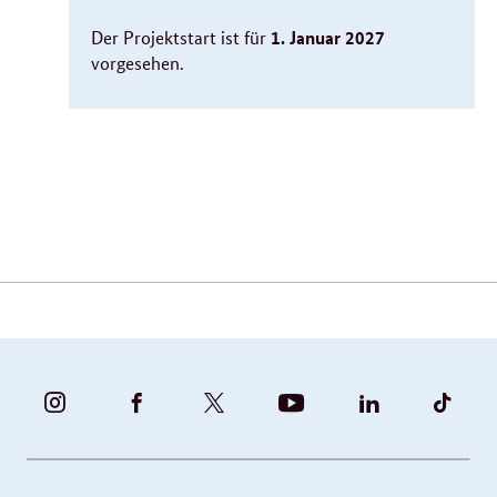
1. Januar 2027
Der Projektstart ist für
vorgesehen.
Verwandte
Inhalte
BUNDESFAMILIENMINISTERIUM
BUNDESFAMILIENMINISTERIUM
FAMILIENMINISTERIUM
BMBFSFJ
BMFSFJ
BMFS
-
-
(@BMFSFJ)
-
-
-
INSTAGRAM
FACEBOOK
|
YOUTUBE
LINKEDIN
TIKT
FOTOS
TWITTER