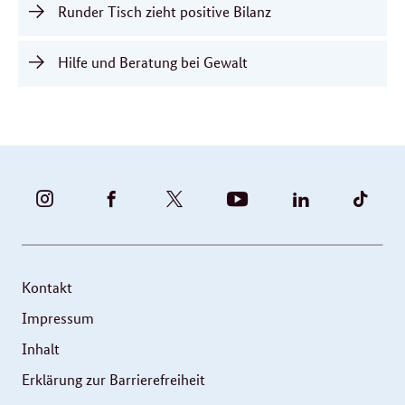
Runder Tisch zieht positive Bilanz
Hilfe und Beratung bei Gewalt
BUNDESFAMILIENMINISTERIUM
BUNDESFAMILIENMINISTERIUM
FAMILIENMINISTERIUM
BMBFSFJ
BMFSFJ
BMFS
-
-
(@BMFSFJ)
-
-
-
INSTAGRAM
FACEBOOK
|
YOUTUBE
LINKEDIN
TIKT
FOTOS
TWITTER
Kontakt
UND
Impressum
VIDEOS
Inhalt
Erklärung zur Barrierefreiheit