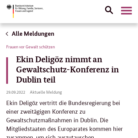
Suche
Naviga
öffnen
Direktlink:
Alle Meldungen
Frauen vor Gewalt schützen
Ekin Deligöz nimmt an
Gewaltschutz-Konferenz in
Dublin teil
29.
29.09.2022
Aktuelle Meldung
09.
2022
Ekin Deligöz vertritt die Bundesregierung bei
einer zweitägigen Konferenz zu
Gewaltschutzmaßnahmen in Dublin. Die
Mitgliedstaaten des Europarates kommen hier
zusammen, um sich auszutauschen.