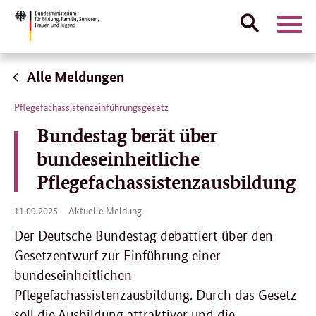
Suche
Naviga
öffnen
Direktlink:
Alle Meldungen
Pflegefachassistenzeinführungsgesetz
Bundestag berät über
bundeseinheitliche
Pflegefachassistenzausbildung
11.
11.09.2025
Aktuelle Meldung
09.
2025
Der Deutsche Bundestag debattiert über den
Gesetzentwurf zur Einführung einer
bundeseinheitlichen
Pflegefachassistenzausbildung. Durch das Gesetz
soll die Ausbildung attraktiver und die