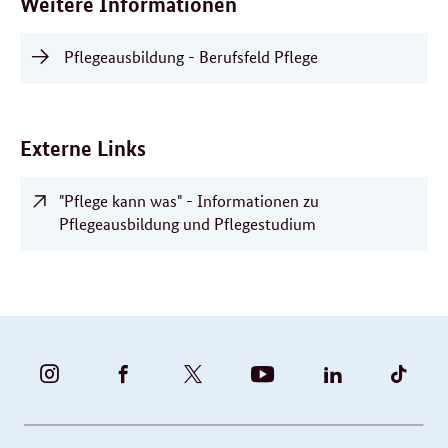
Weitere Informationen
Pflegeausbildung - Berufsfeld Pflege
Externe Links
"Pflege kann was" - Informationen zu
Pflegeausbildung und Pflegestudium
BUNDESFAMILIENMINISTERIUM
BUNDESFAMILIENMINISTERIUM
FAMILIENMINISTERIUM
BMBFSFJ
BMFSFJ
BMFS
-
-
(@BMFSFJ)
-
-
-
INSTAGRAM
FACEBOOK
|
YOUTUBE
LINKEDIN
TIKT