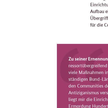
Einricht
Aufbau e
Übergrif
für die 
Zu seiner Ernennun
ressortübergreifen
viele Maßnahmen in 
ständigen Bund-Län
den Communities de
Antiziganismus vers
liegt mir die Einri
Ermordung Hundertt