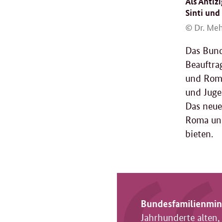
Als Antiz
Sinti und
© Dr. Meh
Das Bund
Beauftra
und Romn
und Juge
Das neue
Roma und
bieten.
Bundesfamilienmini
Jahrhunderte alten,