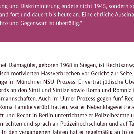
ng und Diskriminierung endete nicht 1945, sondern se
nd fort und dauert bis heute an. Eine ehrliche Ausei
"
hte und Gegenwart ist überfällig.
et Daimagüler, geboren 1968 in Siegen, ist Rechtsanw
isch motivierten Hassverbrechen vor Gericht zur Seite.
ge im Münchner NSU-Prozess. Er vertrat jüdische Üb
rds an den Sinti und Sintize sowie Roma und Romnja 
annschaften. Auch im Ulmer Prozess gegen fünf Rech
 Roma-Familie verübt hatten, war er Nebenklagevertrete
ft und Recht in Berlin unterrichtete er Polizeibeamte
rechten und sprach an Polizeihochschulen und auf Ta
g. In den vergangenen Jahren hat er regelmäßig an Inf