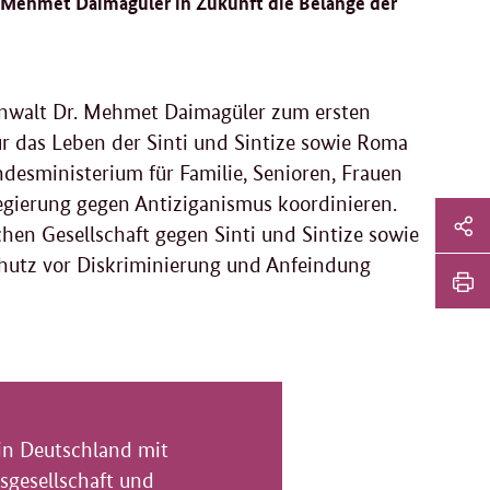
. Mehmet Daimagüler in Zukunft die Belange der
anwalt Dr. Mehmet Daimagüler zum ersten
r das Leben der Sinti und Sintize sowie Roma
esministerium für Familie, Senioren, Frauen
gierung gegen Antiziganismus koordinieren.
Sei
chen Gesellschaft gegen Sinti und Sintize sowie
Soz
hutz vor Diskriminierung und Anfeindung
Sei
Me
tei
Sei
Li
dr
in Deutschland mit
tsgesellschaft und