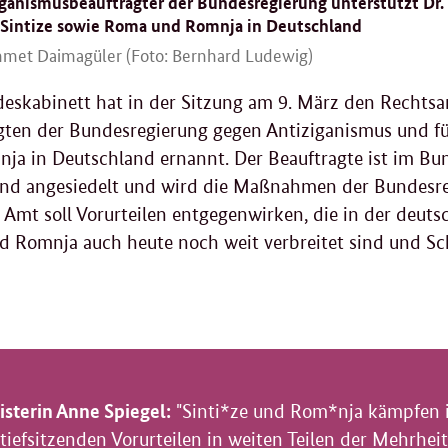
iganismusbeauftragter der Bundesregierung unterstützt Dr
 Sintize sowie Roma und Romnja in Deutschland
met Daimagüler (Foto: Bernhard Ludewig)
eskabinett hat in der Sitzung am 9. März den Rechts
gten der Bundesregierung gegen Antiziganismus und fü
ja in Deutschland ernannt. Der Beauftragte ist im Bund
nd angesiedelt und wird die Maßnahmen der Bundesre
 Amt soll Vorurteilen entgegenwirken, die in der deuts
 Romnja auch heute noch weit verbreitet sind und Sc
sterin Anne Spiegel:
"Sinti*ze und Rom*nja kämpfen 
 tiefsitzenden Vorurteilen in weiten Teilen der Mehrhei