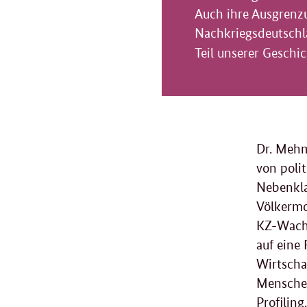
Auch ihre Ausgrenzu
Nachkriegsdeutschla
Teil unserer Geschic
Dr. Mehm
von polit
Nebenkla
Völkermo
KZ-Wachm
auf eine
Wirtscha
Menschen
Profilin