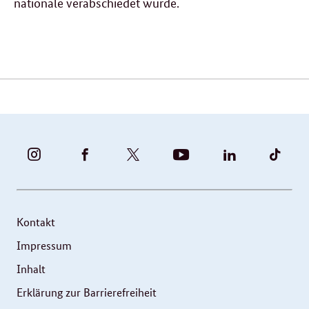
nationale verabschiedet wurde.
Verwandte
Inhalte
BUNDESFAMILIENMINISTERIUM
BUNDESFAMILIENMINISTERIUM
FAMILIENMINISTERIUM
BMBFSFJ
BMFSFJ
BMFS
-
-
(@BMFSFJ)
-
-
-
INSTAGRAM
FACEBOOK
|
YOUTUBE
LINKEDIN
TIKT
FOTOS
TWITTER
Kontakt
UND
Impressum
VIDEOS
Inhalt
Erklärung zur Barrierefreiheit