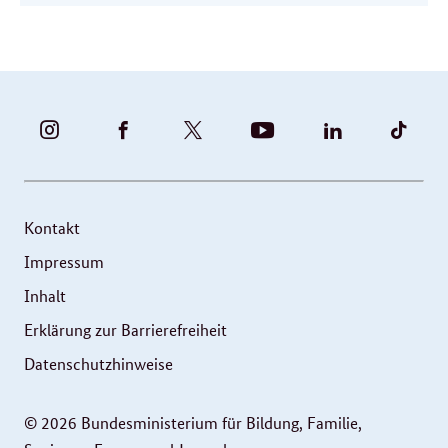
BUNDESFAMILIENMINISTERIUM
BUNDESFAMILIENMINISTERIUM
FAMILIENMINISTERIUM
BMBFSFJ
BMFSFJ
BMFS
-
-
(@BMFSFJ)
-
-
-
INSTAGRAM
FACEBOOK
|
YOUTUBE
LINKEDIN
TIKT
FOTOS
TWITTER
Kontakt
UND
Impressum
VIDEOS
Inhalt
Erklärung zur Barrierefreiheit
Datenschutzhinweise
© 2026 Bundesministerium für Bildung, Familie,