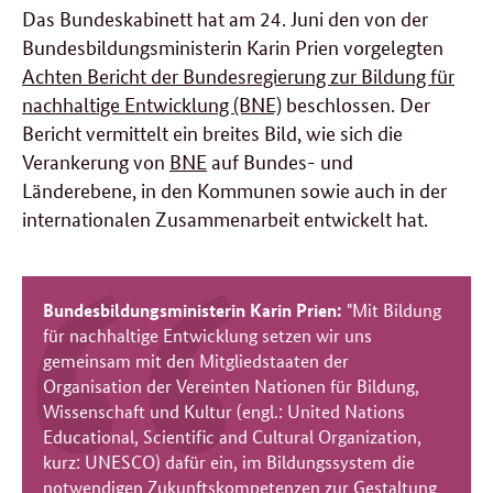
Das Bundeskabinett ha
t
am 24. Juni
den von de
r
Bundesbildungsministerin Karin Prien
vorgelegten
Achten Bericht der Bundesregierung zur Bildung für
nachhaltige Entwicklung (BNE)
beschlossen
.
Der
Bericht vermittelt ein breites Bild, wie sich die
Verankerung von
BNE
auf Bundes- und
Länderebene, in den Kommunen sowie auch in der
internationalen Zusammenarbeit entwickelt hat.
Bundesbildungsministerin Karin Prien:
"Mit Bildung
für nachhaltige Entwicklung setzen wir uns
gemeinsam mit den Mitgliedstaaten der
Organisation der Vereinten Nationen für Bildung,
Wissenschaft und Kultur (engl.: United Nations
Educational, Scientific and Cultural Organization,
kurz: UNESCO) dafür ein, im Bildungssystem die
notwendigen Zukunftskompetenzen zur Gestaltung