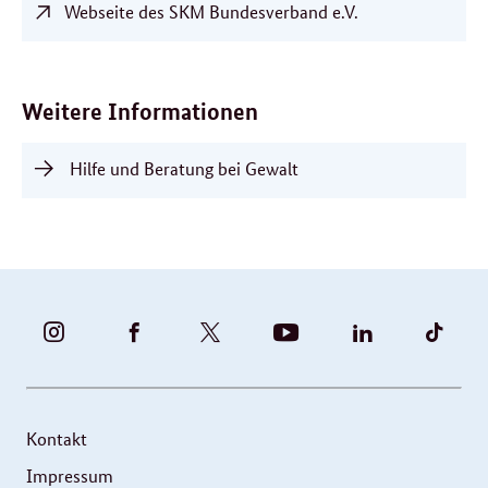
Webseite des SKM Bundesverband e.V.
Weitere Informationen
Hilfe und Beratung bei Gewalt
BUNDESFAMILIENMINISTERIUM
BUNDESFAMILIENMINISTERIUM
FAMILIENMINISTERIUM
BMBFSFJ
BMFSFJ
BMFS
-
-
(@BMFSFJ)
-
-
-
INSTAGRAM
FACEBOOK
|
YOUTUBE
LINKEDIN
TIKT
FOTOS
TWITTER
Kontakt
UND
Impressum
VIDEOS