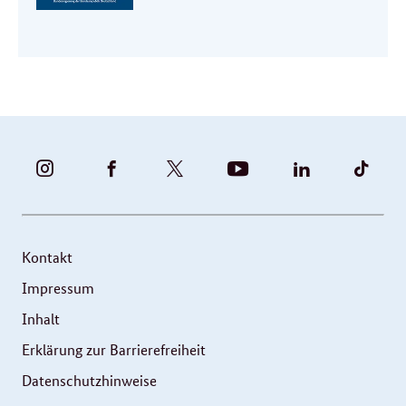
BUNDESFAMILIENMINISTERIUM
BUNDESFAMILIENMINISTERIUM
FAMILIENMINISTERIUM
BMBFSFJ
BMFSFJ
BMFS
-
-
(@BMFSFJ)
-
-
-
INSTAGRAM
FACEBOOK
|
YOUTUBE
LINKEDIN
TIKT
FOTOS
TWITTER
Kontakt
UND
Impressum
VIDEOS
Inhalt
Erklärung zur Barrierefreiheit
Datenschutzhinweise