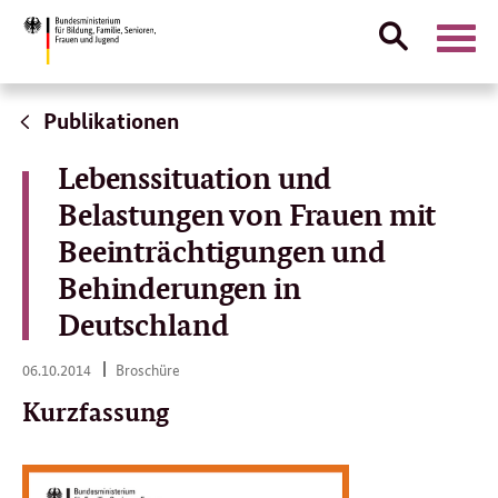
Suche
Naviga
öffnen
Direktlink:
Publikationen
Lebenssituation und
Belastungen von Frauen mit
Beeinträchtigungen und
Behinderungen in
Deutschland
06.
06.10.2014
Broschüre
10.
2014
Kurzfassung