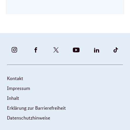
BUNDESFAMILIENMINISTERIUM
BUNDESFAMILIENMINISTERIUM
FAMILIENMINISTERIUM
BMBFSFJ
BMFSFJ
BMFS
-
-
(@BMFSFJ)
-
-
-
INSTAGRAM
FACEBOOK
|
YOUTUBE
LINKEDIN
TIKT
FOTOS
TWITTER
Kontakt
UND
Impressum
VIDEOS
Inhalt
Erklärung zur Barrierefreiheit
Datenschutzhinweise