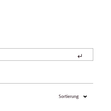
Suche
absenden
Sortierung
Navigation
öffnen/schließ