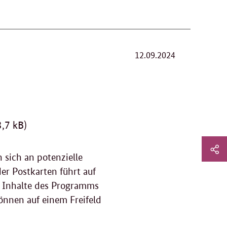
12.09.2024
,7 kB)
Sei
sich an potenzielle
Soz
Sei
r Postkarten führt auf
Me
tei
nd Inhalte des Programms
önnen auf einem Freifeld
Li