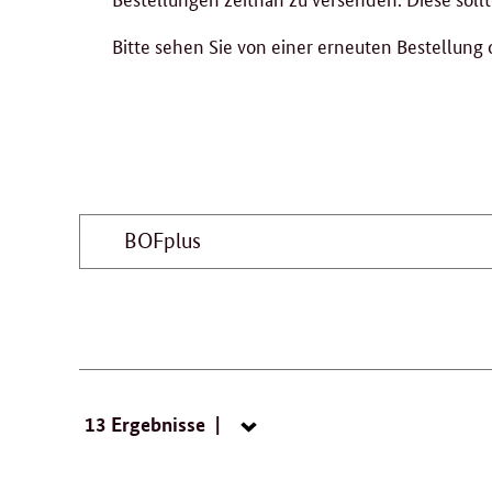
Bitte sehen Sie von einer erneuten Bestellung
Suchbegriff
eingeben
Suche:
13 Ergebnisse
Navigation
öffnen/schließen